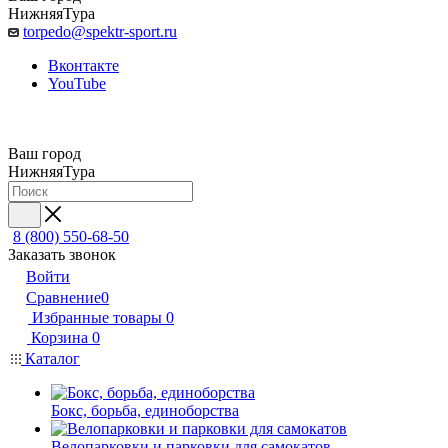
НижняяТура
torpedo@spektr-sport.ru
Вконтакте
YouTube
Ваш город
НижняяТура
8 (800) 550-68-50
Заказать звонок
Войти
Сравнение
0
Избранные товары
0
Корзина
0
Каталог
Бокс, борьба, единоборства
Велопарковки и парковки для самокатов