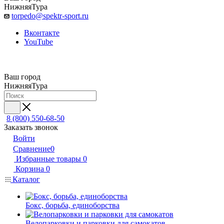
НижняяТура
torpedo@spektr-sport.ru
Вконтакте
YouTube
Ваш город
НижняяТура
8 (800) 550-68-50
Заказать звонок
Войти
Сравнение
0
Избранные товары
0
Корзина
0
Каталог
Бокс, борьба, единоборства
Велопарковки и парковки для самокатов