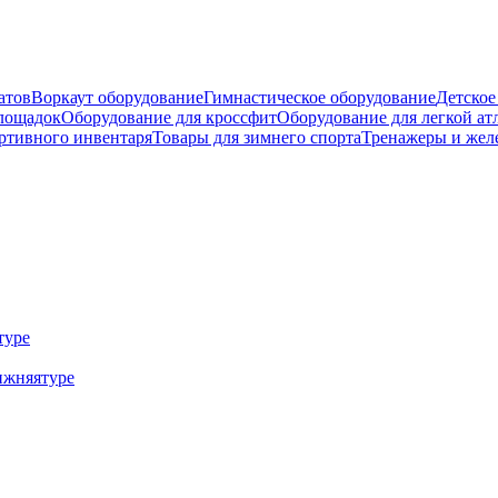
атов
Воркаут оборудование
Гимнастическое оборудование
Детское
площадок
Оборудование для кроссфит
Оборудование для легкой ат
ртивного инвентаря
Товары для зимнего спорта
Тренажеры и жел