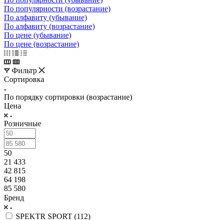
По популярности (возрастание)
По алфавиту (убывание)
По алфавиту (возрастание)
По цене (убывание)
По цене (возрастание)
Фильтр
Сортировка
По порядку сортировки (возрастание)
Цена
Розничные
50
21 433
42 815
64 198
85 580
Бренд
SPEKTR SPORT (
112
)