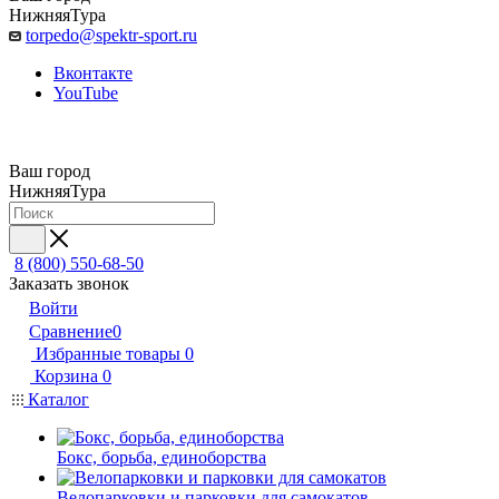
НижняяТура
torpedo@spektr-sport.ru
Вконтакте
YouTube
Ваш город
НижняяТура
8 (800) 550-68-50
Заказать звонок
Войти
Сравнение
0
Избранные товары
0
Корзина
0
Каталог
Бокс, борьба, единоборства
Велопарковки и парковки для самокатов