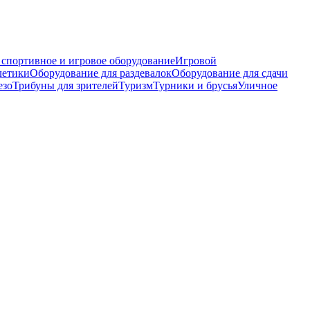
 спортивное и игровое оборудование
Игровой
летики
Оборудование для раздевалок
Оборудование для сдачи
езо
Трибуны для зрителей
Туризм
Турники и брусья
Уличное