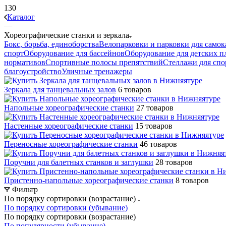
130
Каталог
—
Хореографические станки и зеркала
Бокс, борьба, единоборства
Велопарковки и парковки для самок
спорт
Оборудование для бассейнов
Оборудование для детских 
нормативов
Спортивные полосы препятствий
Стеллажи для спо
благоустройство
Уличные тренажеры
Зеркала для танцевальных залов
6 товаров
Напольные хореографические станки
27 товаров
Настенные хореографические станки
15 товаров
Переносные хореографические станки
46 товаров
Поручни для балетных станков и заглушки
28 товаров
Пристенно-напольные хореографические станки
8 товаров
Фильтр
По порядку сортировки (возрастание)
По порядку сортировки (убывание)
По порядку сортировки (возрастание)
По популярности (убывание)