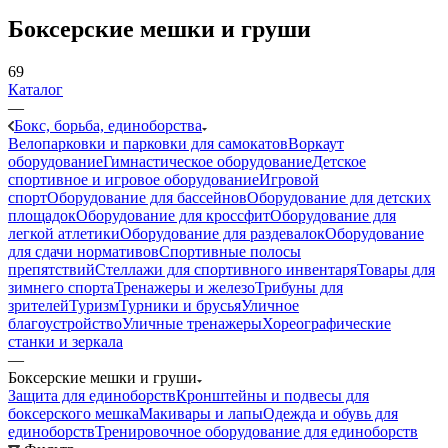
Боксерские мешки и груши
69
Каталог
—
Бокс, борьба, единоборства
Велопарковки и парковки для самокатов
Воркаут
оборудование
Гимнастическое оборудование
Детское
спортивное и игровое оборудование
Игровой
спорт
Оборудование для бассейнов
Оборудование для детских
площадок
Оборудование для кроссфит
Оборудование для
легкой атлетики
Оборудование для раздевалок
Оборудование
для сдачи нормативов
Спортивные полосы
препятствий
Стеллажи для спортивного инвентаря
Товары для
зимнего спорта
Тренажеры и железо
Трибуны для
зрителей
Туризм
Турники и брусья
Уличное
благоустройство
Уличные тренажеры
Хореографические
станки и зеркала
—
Боксерские мешки и груши
Защита для единоборств
Кронштейны и подвесы для
боксерского мешка
Макивары и лапы
Одежда и обувь для
единоборств
Тренировочное оборудование для единоборств