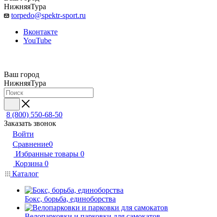
НижняяТура
torpedo@spektr-sport.ru
Вконтакте
YouTube
Ваш город
НижняяТура
8 (800) 550-68-50
Заказать звонок
Войти
Сравнение
0
Избранные товары
0
Корзина
0
Каталог
Бокс, борьба, единоборства
Велопарковки и парковки для самокатов