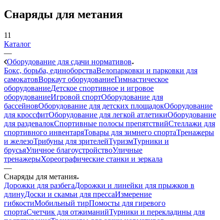
Снаряды для метания
11
Каталог
—
Оборудование для сдачи нормативов
Бокс, борьба, единоборства
Велопарковки и парковки для
самокатов
Воркаут оборудование
Гимнастическое
оборудование
Детское спортивное и игровое
оборудование
Игровой спорт
Оборудование для
бассейнов
Оборудование для детских площадок
Оборудование
для кроссфит
Оборудование для легкой атлетики
Оборудование
для раздевалок
Спортивные полосы препятствий
Стеллажи для
спортивного инвентаря
Товары для зимнего спорта
Тренажеры
и железо
Трибуны для зрителей
Туризм
Турники и
брусья
Уличное благоустройство
Уличные
тренажеры
Хореографические станки и зеркала
—
Снаряды для метания
Дорожки для разбега
Дорожки и линейки для прыжков в
длину
Доски и скамьи для пресса
Измерение
гибкости
Мобильный тир
Помосты для гиревого
спорта
Счетчик для отжиманий
Турники и перекладины для