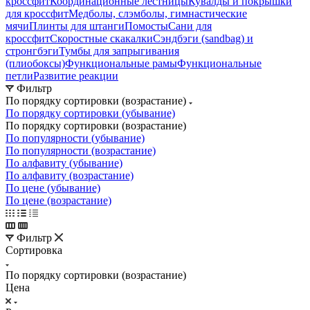
кроссфит
Координационные лестницы
Кувалды и покрышки
для кроссфит
Медболы, слэмболы, гимнастические
мячи
Плинты для штанги
Помосты
Сани для
кроссфит
Скоростные скакалки
Сэндбэги (sandbag) и
стронгбэги
Тумбы для запрыгивания
(плиобоксы)
Функциональные рамы
Функциональные
петли
Развитие реакции
Фильтр
По порядку сортировки (возрастание)
По порядку сортировки (убывание)
По порядку сортировки (возрастание)
По популярности (убывание)
По популярности (возрастание)
По алфавиту (убывание)
По алфавиту (возрастание)
По цене (убывание)
По цене (возрастание)
Фильтр
Сортировка
По порядку сортировки (возрастание)
Цена