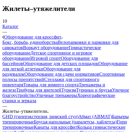
Жилеты–утяжелители
10
Каталог
—
Оборудование для кроссфит
Бокс, борьба, единоборства
Велопарковки и парковки для
самокатов
Воркаут оборудование
Гимнастическое
оборудование
Детское спортивное и игровое
оборудование
Игровой спорт
Оборудование для
бассейнов
Оборудование для детских площадок
Оборудование
для легкой атлетики
Оборудование для
раздевалок
Оборудование для сдачи нормативов
Спортивные
полосы препятствий
Стеллажи для спортивного
инвентаря
Товары для зимнего спорта
Тренажеры и
железо
Трибуны для зрителей
Туризм
Турники и брусья
Уличное
благоустройство
Уличные тренажеры
Хореографические
станки и зеркала
—
Жилеты–утяжелители
GHD (гиперэкстензия, римский стул)
Абмат (ABMAT)
Барьеры
тренировочные
Брусья напольные (паралетсы, хайлетсы)
Гири
тренировочные
Канаты для кроссфит
Кольца гимнастические