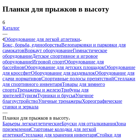
Планки для прыжков в высоту
6
Каталог
—
Оборудование для легкой атлетики
Бокс, борьба, единоборства
Велопарковки и парковки для
самокатов
Воркаут оборудование
Гимнастическое
оборудование
Детское спортивное и игровое
оборудование
Игровой спорт
Оборудование для
бассейнов
Оборудование для детских площадок
Оборудование
для кроссфит
Оборудование для раздевалок
Оборудование для
сдачи нормативов
Спортивные полосы препятствий
Стеллажи
для спортивного инвентаря
Товары для зимнего
спорта
Тренажеры и железо
Трибуны для
зрителей
Туризм
Турники и брусья
Уличное
благоустройство
Уличные тренажеры
Хореографические
станки и зеркала
—
Планки для прыжков в высоту
Барьеры легкоатлетические
Бруски для отталкивания
Зона
приземления
Стартовые колодки для легкой
атлетики
Стеллажи для хранения инвентаря
Стойки для