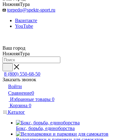
НижняяТура
torpedo@spektr-sport.ru
Вконтакте
YouTube
Ваш город
НижняяТура
8 (800) 550-68-50
Заказать звонок
Войти
Сравнение
0
Избранные товары
0
Корзина
0
Каталог
Бокс, борьба, единоборства
Велопарковки и парковки для самокатов