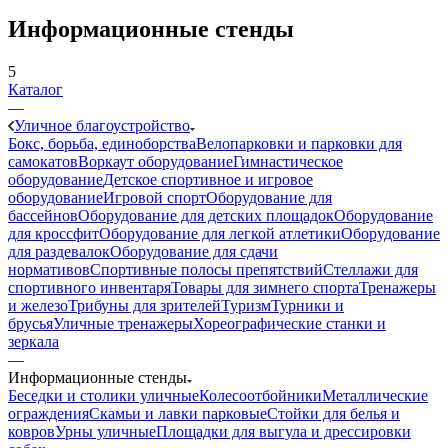
Информационные стенды
5
Каталог
—
Уличное благоустройство
Бокс, борьба, единоборства
Велопарковки и парковки для
самокатов
Воркаут оборудование
Гимнастическое
оборудование
Детское спортивное и игровое
оборудование
Игровой спорт
Оборудование для
бассейнов
Оборудование для детских площадок
Оборудование
для кроссфит
Оборудование для легкой атлетики
Оборудование
для раздевалок
Оборудование для сдачи
нормативов
Спортивные полосы препятствий
Стеллажи для
спортивного инвентаря
Товары для зимнего спорта
Тренажеры
и железо
Трибуны для зрителей
Туризм
Турники и
брусья
Уличные тренажеры
Хореографические станки и
зеркала
—
Информационные стенды
Беседки и столики уличные
Колесоотбойники
Металлические
ограждения
Скамьи и лавки парковые
Стойки для белья и
ковров
Урны уличные
Площадки для выгула и дрессировки