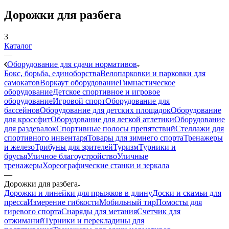
Дорожки для разбега
3
Каталог
—
Оборудование для сдачи нормативов
Бокс, борьба, единоборства
Велопарковки и парковки для
самокатов
Воркаут оборудование
Гимнастическое
оборудование
Детское спортивное и игровое
оборудование
Игровой спорт
Оборудование для
бассейнов
Оборудование для детских площадок
Оборудование
для кроссфит
Оборудование для легкой атлетики
Оборудование
для раздевалок
Спортивные полосы препятствий
Стеллажи для
спортивного инвентаря
Товары для зимнего спорта
Тренажеры
и железо
Трибуны для зрителей
Туризм
Турники и
брусья
Уличное благоустройство
Уличные
тренажеры
Хореографические станки и зеркала
—
Дорожки для разбега
Дорожки и линейки для прыжков в длину
Доски и скамьи для
пресса
Измерение гибкости
Мобильный тир
Помосты для
гиревого спорта
Снаряды для метания
Счетчик для
отжиманий
Турники и перекладины для