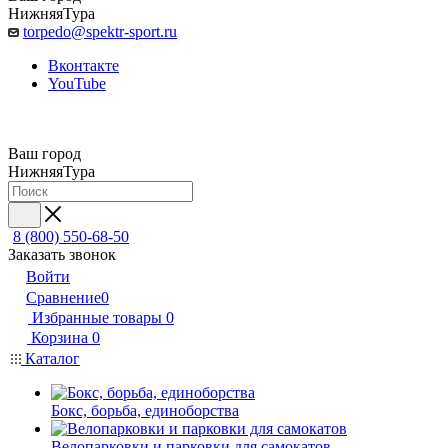
НижняяТура
torpedo@spektr-sport.ru
Вконтакте
YouTube
Ваш город
НижняяТура
8 (800) 550-68-50
Заказать звонок
Войти
Сравнение
0
Избранные товары
0
Корзина
0
Каталог
Бокс, борьба, единоборства
Велопарковки и парковки для самокатов