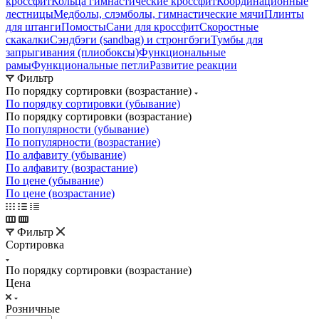
кроссфит
Кольца гимнастические кроссфит
Координационные
лестницы
Медболы, слэмболы, гимнастические мячи
Плинты
для штанги
Помосты
Сани для кроссфит
Скоростные
скакалки
Сэндбэги (sandbag) и стронгбэги
Тумбы для
запрыгивания (плиобоксы)
Функциональные
рамы
Функциональные петли
Развитие реакции
Фильтр
По порядку сортировки (возрастание)
По порядку сортировки (убывание)
По порядку сортировки (возрастание)
По популярности (убывание)
По популярности (возрастание)
По алфавиту (убывание)
По алфавиту (возрастание)
По цене (убывание)
По цене (возрастание)
Фильтр
Сортировка
По порядку сортировки (возрастание)
Цена
Розничные