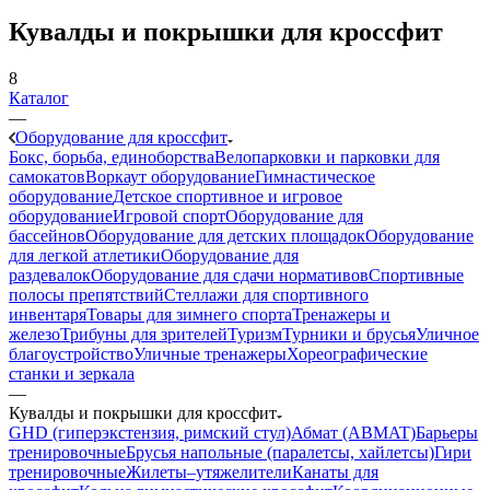
Кувалды и покрышки для кроссфит
8
Каталог
—
Оборудование для кроссфит
Бокс, борьба, единоборства
Велопарковки и парковки для
самокатов
Воркаут оборудование
Гимнастическое
оборудование
Детское спортивное и игровое
оборудование
Игровой спорт
Оборудование для
бассейнов
Оборудование для детских площадок
Оборудование
для легкой атлетики
Оборудование для
раздевалок
Оборудование для сдачи нормативов
Спортивные
полосы препятствий
Стеллажи для спортивного
инвентаря
Товары для зимнего спорта
Тренажеры и
железо
Трибуны для зрителей
Туризм
Турники и брусья
Уличное
благоустройство
Уличные тренажеры
Хореографические
станки и зеркала
—
Кувалды и покрышки для кроссфит
GHD (гиперэкстензия, римский стул)
Абмат (ABMAT)
Барьеры
тренировочные
Брусья напольные (паралетсы, хайлетсы)
Гири
тренировочные
Жилеты–утяжелители
Канаты для